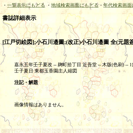
・
一覧表示にもどる
・
地域検索画面にもどる
・
年代検索画面
書誌詳細表示
[江戸切絵図];小石川邉圖;(改正)小石川邉圖 全(元題簽
嘉永五年壬子夏改 -- 麹町拾丁目 近吾堂 -- 木版(色刷) -- 1舗 -- 4
壬子夏日 東都玉香園主人縮図
注記・解題
画像情報はありません。