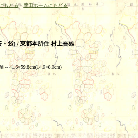
にもどる
・
蘆田ホームにもどる
・袋) / 東都本所住 村上吾雄
1.6×59.8cm(14.9×8.0cm)