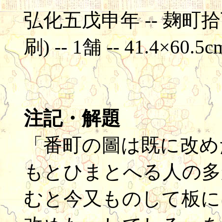
弘化五戊申年 -- 麹町拾
刷) -- 1舗 -- 41.4×60.5c
注記・解題
「番町の圖は既に改め
もとひまとへる人の多
むと今又ものして板に