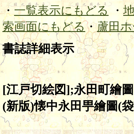
・
一覧表示にもどる
・
索画面にもどる
・
蘆田ホ
書誌詳細表示
[江戸切絵図];永田町繪圖
(新版)懐中永田甼繪圖(袋