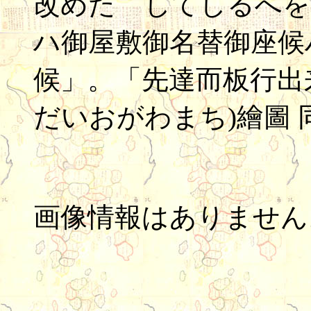
改めたゝしてしるへを
ハ御屋敷御名替御座候
候」。「先達而板行出来
だいおがわまち)繪圖
画像情報はありません