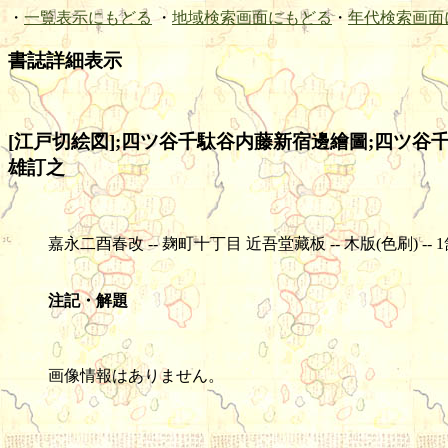
・
一覧表示にもどる
・
地域検索画面にもどる
・
年代検索画面
書誌詳細表示
[江戸切絵図];四ツ谷千駄谷内藤新宿邊繪圖;四ツ谷千駄
雄訂之
嘉永二酉春改 -- 麹町十丁目 近吾堂藏板 -- 木版(色刷) -- 1舗 -- 4
注記・解題
画像情報はありません。