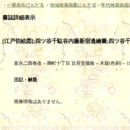
・
一覧表示にもどる
・
地域検索画面にもどる
・
年代検索画面
書誌詳細表示
[江戸切絵図];四ツ谷千駄谷内藤新宿邉繪圖;四ツ谷千駄
嘉永二酉春改 -- 麹町十丁目 近吾堂蔵板 -- 木版(色刷) -- 1舗 -- 4
注記・解題
画像情報はありません。