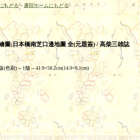
にもどる
・
蘆田ホームにもどる
圖;日本橋南芝口邉地圖 全(元題簽) / 高柴三雄誌
 1舗 -- 41.9×58.2cm(14.9×8.1cm)