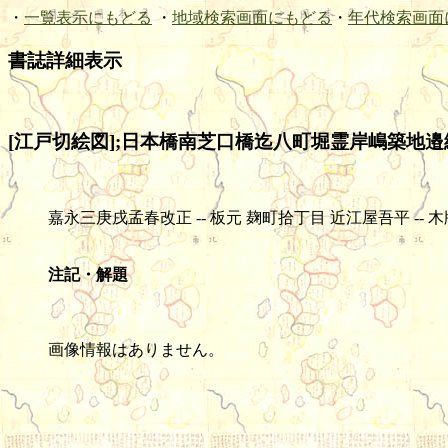
・
一覧表示にもどる
・
地域検索画面にもどる
・
年代検索画面
書誌詳細表示
[江戸切絵図];日本橋南芝口橋迄八町堀霊岸嶋築地邉繪
嘉永三庚戌孟春改正 -- 板元 麹町拾丁目 近江屋吾平 -- 木版(色刷) --
注記・解題
画像情報はありません。