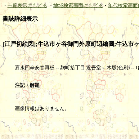
・
一覧表示にもどる
・
地域検索画面にもどる
・
年代検索画面
書誌詳細表示
[江戸切絵図];牛込市ヶ谷御門外原町辺繪圖;牛込市ヶ谷
嘉永四辛亥春再板 -- 麹町拾丁目 近吾堂 -- 木版(色刷) -- 1舗 -- 4
注記・解題
画像情報はありません。