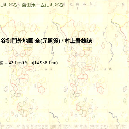
にもどる
・
蘆田ホームにもどる
御門外地圖 全(元題簽) / 村上吾雄誌
2.1×60.5cm(14.9×8.1cm)