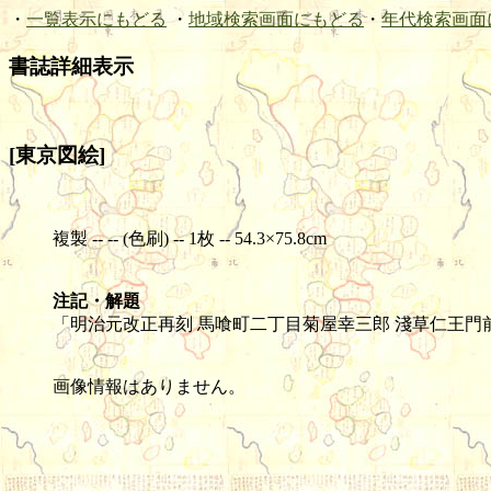
・
一覧表示にもどる
・
地域検索画面にもどる
・
年代検索画面
書誌詳細表示
[東京図絵]
複製 -- -- (色刷) -- 1枚 -- 54.3×75.8cm
注記・解題
「明治元改正再刻 馬喰町二丁目菊屋幸三郎 淺草仁王門
画像情報はありません。