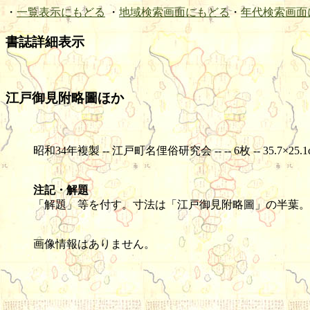
・
一覧表示にもどる
・
地域検索画面にもどる
・
年代検索画面
書誌詳細表示
江戸御見附略圖ほか
昭和34年複製 -- 江戸町名俚俗研究会 -- -- 6枚 -- 35.7×25.1
注記・解題
「解題」等を付す。寸法は「江戸御見附略圖」の半葉。
画像情報はありません。