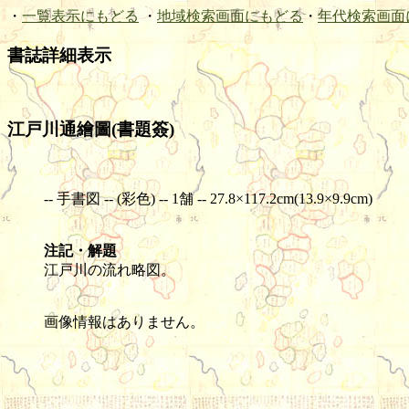
・
一覧表示にもどる
・
地域検索画面にもどる
・
年代検索画面
書誌詳細表示
江戸川通繪圖(書題簽)
-- 手書図 -- (彩色) -- 1舗 -- 27.8×117.2cm(13.9×9.9cm)
注記・解題
江戸川の流れ略図。
画像情報はありません。