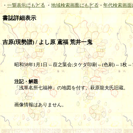
・
一覧表示にもどる
・
地域検索画面にもどる
・
年代検索画面
書誌詳細表示
吉原(現勢譜) / よし原 鳶福 荒井一鬼
昭和58年1月1日 -- 葭之葉会;タケダ印刷 -- (色刷) -- 1枚 -- 58
注記・解題
「浅草名所七福神」の地図を付す。萩原龍夫氏旧蔵。
画像情報はありません。