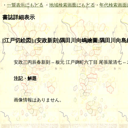
・
一覧表示にもどる
・
地域検索画面にもどる
・
年代検索画面
書誌詳細表示
[江戸切絵図];(安政新刻)隅田川向嶋繪圖;隅田川向島繪
安政三丙辰春新刻 -- 板元 江戸麹町六丁目 尾張屋清七 -- 木版(色刷) -
注記・解題
画像情報はありません。