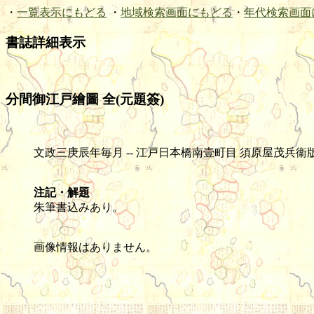
・
一覧表示にもどる
・
地域検索画面にもどる
・
年代検索画面
書誌詳細表示
分間御江戸繪圖 全(元題簽)
文政三庚辰年毎月 -- 江戸日本橋南壹町目 須原屋茂兵衞版 -- 木版 -- 1
注記・解題
朱筆書込みあり。
画像情報はありません。