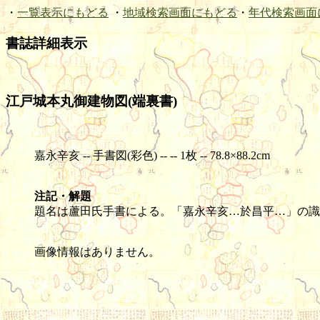
・
一覧表示にもどる
・
地域検索画面にもどる
・
年代検索画面
書誌詳細表示
江戸城本丸御建物図(端裏書)
嘉永辛亥 -- 手書図(彩色) -- -- 1枚 -- 78.8×88.2cm
注記・解題
題名は蘆田氏手書による。「嘉永辛亥…於昌平…」の識
画像情報はありません。