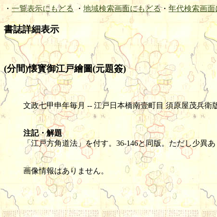
・
一覧表示にもどる
・
地域検索画面にもどる
・
年代検索画面
書誌詳細表示
(分間)懐寳御江戸繪圖(元題簽)
文政七甲申年毎月 -- 江戸日本橋南壹町目 須原屋茂兵衛版 -- 木版(彩色) 
注記・解題
「江戸方角道法」を付す。36-146と同版。ただし少異
画像情報はありません。