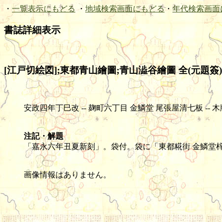
・
一覧表示にもどる
・
地域検索画面にもどる
・
年代検索画面
書誌詳細表示
[江戸切絵図];東都青山繪圖;青山澁谷繪圖 全(元題簽)
安政四年丁巳改 -- 麹町六丁目 金鱗堂 尾張屋清七板 -- 木版(色刷) --
注記・解題
「嘉永六年丑夏新刻」。袋付。袋に「東都糀街 金鱗堂梓」。
画像情報はありません。