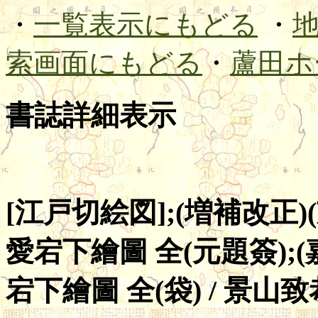
・
一覧表示にもどる
・
索画面にもどる
・
蘆田ホ
書誌詳細表示
[江戸切絵図];(増補改正
愛宕下繪圖 全(元題簽);
宕下繪圖 全(袋) / 景山