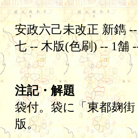
安政六己未改正 新鐫 -
七 -- 木版(色刷) -- 1舗 --
注記・解題
袋付。袋に「東都麹街 金
版。