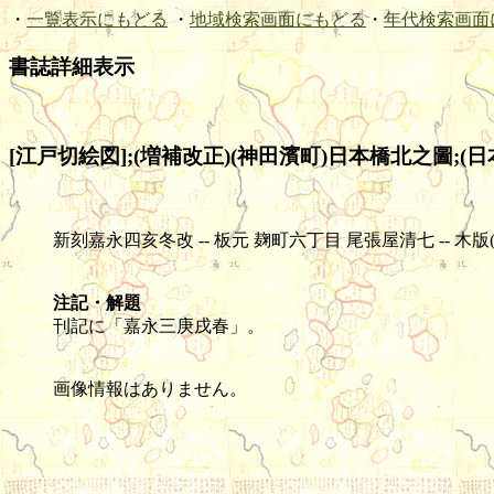
・
一覧表示にもどる
・
地域検索画面にもどる
・
年代検索画面
書誌詳細表示
[江戸切絵図];(増補改正)(神田濱町)日本橋北之圖;(日
新刻嘉永四亥冬改 -- 板元 麹町六丁目 尾張屋清七 -- 木版(色刷) -- 1
注記・解題
刊記に「嘉永三庚戌春」。
画像情報はありません。