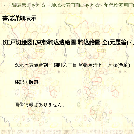
・
一覧表示にもどる
・
地域検索画面にもどる
・
年代検索画面
書誌詳細表示
[江戸切絵図];東都駒込邊繪圖;駒込繪圖 全(元題簽) 
嘉永七寅歳新刻 -- 麹町六丁目 尾張屋清七 -- 木版(色刷) -- 1舗 -- 
注記・解題
画像情報はありません。