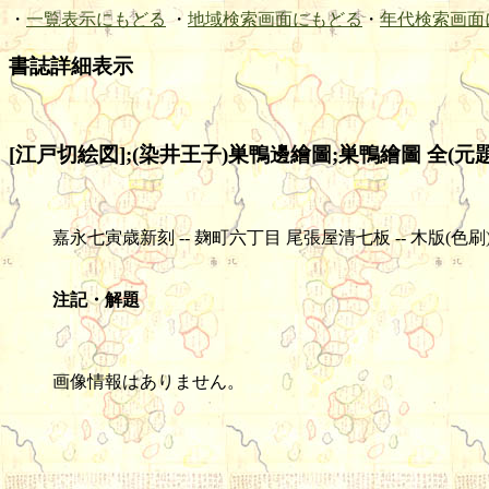
・
一覧表示にもどる
・
地域検索画面にもどる
・
年代検索画面
書誌詳細表示
[江戸切絵図];(染井王子)巣鴨邊繪圖;巣鴨繪圖 全(元題
嘉永七寅歳新刻 -- 麹町六丁目 尾張屋清七板 -- 木版(色刷) -- 1舗 -
注記・解題
画像情報はありません。