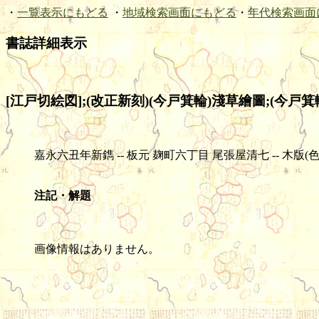
・
一覧表示にもどる
・
地域検索画面にもどる
・
年代検索画面
書誌詳細表示
[江戸切絵図];(改正新刻)(今戸箕輪)淺草繪圖;(今戸箕
嘉永六丑年新鐫 -- 板元 麹町六丁目 尾張屋清七 -- 木版(色刷) -- 1舗
注記・解題
画像情報はありません。