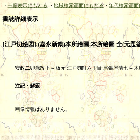
・
一覧表示にもどる
・
地域検索画面にもどる
・
年代検索画面
書誌詳細表示
[江戸切絵図];(嘉永新鐫)本所繪圖;本所繪圖 全(元題簽
安政二卯歳改正 -- 板元 江戸麹町六丁目 尾張屋清七 -- 木版(色刷) --
注記・解題
画像情報はありません。