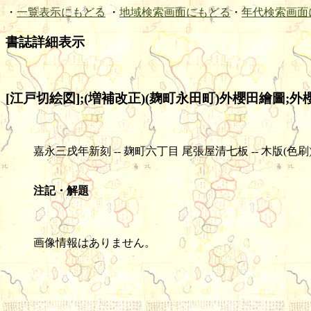
・
一覧表示にもどる
・
地域検索画面にもどる
・
年代検索画面
書誌詳細表示
[江戸切絵図];(増補改正)(麹町永田町)外櫻田繪圖;外
嘉永三戌年新刻 -- 麹町六丁目 尾張屋清七板 -- 木版(色刷) -- 1舗 -
注記・解題
画像情報はありません。