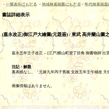
・
一覧表示にもどる
・
地域検索画面にもどる
・
年代検索画面
書誌詳細表示
(嘉永改正)御江戸大繪圖(元題簽) / 東武 高井蘭山圖
嘉永五年壬子改正 -- [江戸]横山町壹丁目角 御書物師 出雲寺萬次郎, 
注記・解題
裏表紙なし。「元禄九年丙子舊板 文政五年壬午補改 
画像情報はありません。