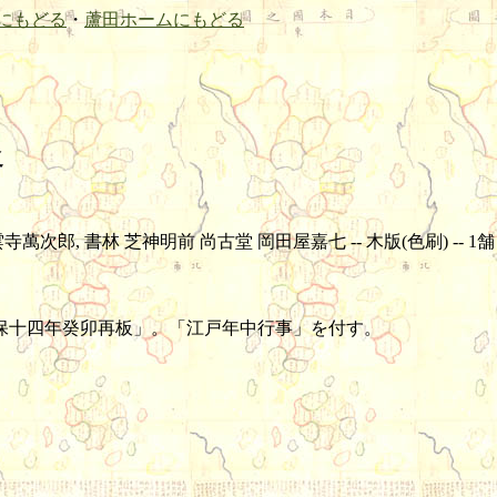
にもどる
・
蘆田ホームにもどる
之
書林 芝神明前 尚古堂 岡田屋嘉七 -- 木版(色刷) -- 1舗 -- 116.0×
天保十四年癸卯再板」。「江戸年中行事」を付す。