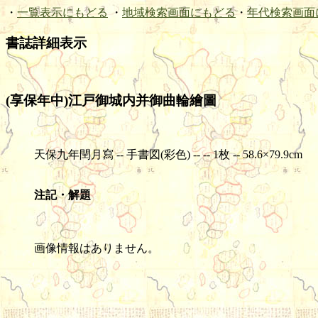
・
一覧表示にもどる
・
地域検索画面にもどる
・
年代検索画面
書誌詳細表示
(享保年中)江戸御城内并御曲輪繪圖
天保九年閏月寫 -- 手書図(彩色) -- -- 1枚 -- 58.6×79.9cm
注記・解題
画像情報はありません。