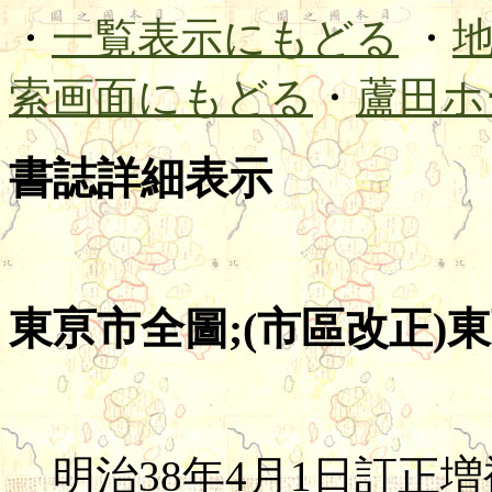
・
一覧表示にもどる
・
索画面にもどる
・
蘆田ホ
書誌詳細表示
東亰市全圖;(市區改正)東
明治38年4月1日訂正増補7