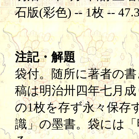
石版(彩色) -- 1枚 -- 47.
注記・解題
袋付。随所に著者の書
稿は明治卅四年七月成
の1枚を存ず永々保存
識」の墨書。袋には「