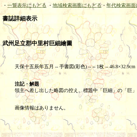
・
一覧表示にもどる
・
地域検索画面にもどる
・
年代検索画面
書誌詳細表示
武州足立郡中里村巨細繪圖
天保十五辰年五月 -- 手書図(彩色) -- -- 1枚 -- 46.8×32.9cm
注記・解題
領主へ差し出した略図の控え。標題中「巨細」の「巨」
画像情報はありません。