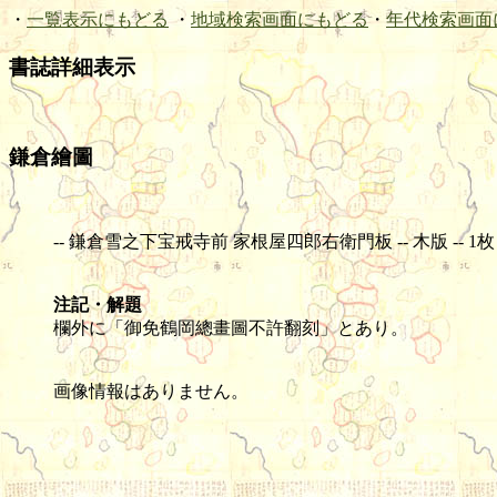
・
一覧表示にもどる
・
地域検索画面にもどる
・
年代検索画面
書誌詳細表示
鎌倉繪圖
-- 鎌倉雪之下宝戒寺前 家根屋四郎右衛門板 -- 木版 -- 1枚 -- 4
注記・解題
欄外に「御免鶴岡總畫圖不許翻刻」とあり。
画像情報はありません。