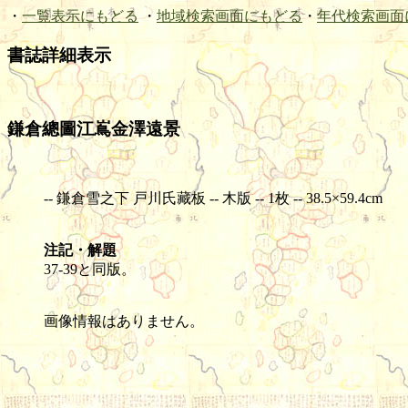
・
一覧表示にもどる
・
地域検索画面にもどる
・
年代検索画面
書誌詳細表示
鎌倉總圖江嶌金澤遠景
-- 鎌倉雪之下 戸川氏藏板 -- 木版 -- 1枚 -- 38.5×59.4cm
注記・解題
37-39と同版。
画像情報はありません。