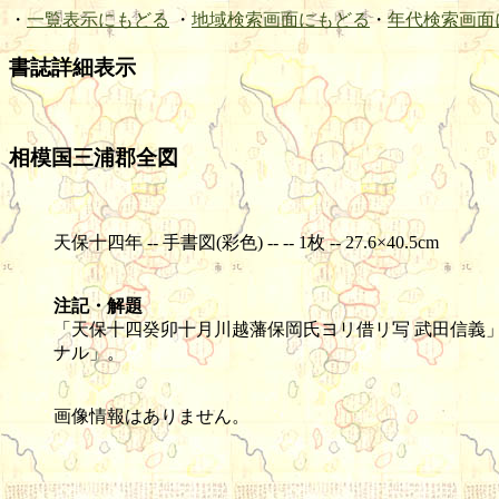
・
一覧表示にもどる
・
地域検索画面にもどる
・
年代検索画面
書誌詳細表示
相模国三浦郡全図
天保十四年 -- 手書図(彩色) -- -- 1枚 -- 27.6×40.5cm
注記・解題
「天保十四癸卯十月川越藩保岡氏ヨリ借リ写 武田信義
ナル」。
画像情報はありません。