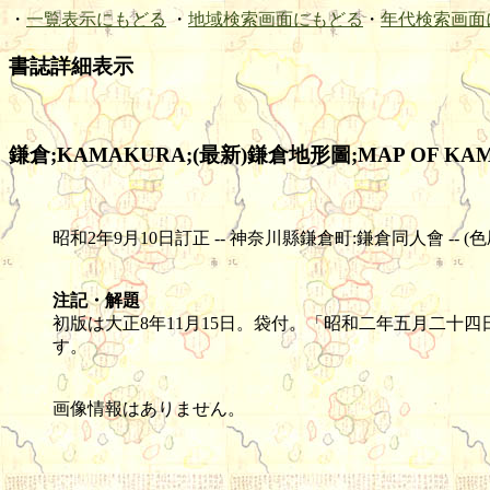
・
一覧表示にもどる
・
地域検索画面にもどる
・
年代検索画面
書誌詳細表示
鎌倉;KAMAKURA;(最新)鎌倉地形圖;MAP OF KA
昭和2年9月10日訂正 -- 神奈川縣鎌倉町:鎌倉同人會 -- (色刷) -- 
注記・解題
初版は大正8年11月15日。袋付。「昭和二年五月二十
す。
画像情報はありません。