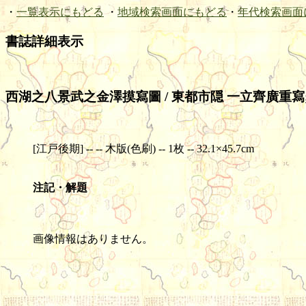
・
一覧表示にもどる
・
地域検索画面にもどる
・
年代検索画面
書誌詳細表示
西湖之八景武之金澤摸寫圖 / 東都市隠 一立齊廣重寫
[江戸後期] -- -- 木版(色刷) -- 1枚 -- 32.1×45.7cm
注記・解題
画像情報はありません。