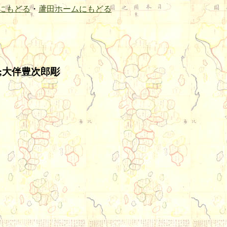
にもどる
・
蘆田ホームにもどる
;大伴豊次郎彫