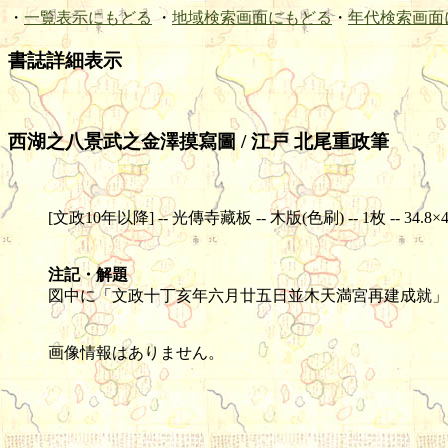
・
一覧表示にもどる
・
地域検索画面にもどる
・
年代検索画面
書誌詳細表示
西湖之八景武之金澤摸寫圖 / 江戸 北尾重政筆
[文政10年以降] -- 光傳寺藏板 -- 木版(色刷) -- 1枚 -- 34.8×4
注記・解題
図中に「文政十丁亥年六月廿五日並木天満宮再建成就」
画像情報はありません。