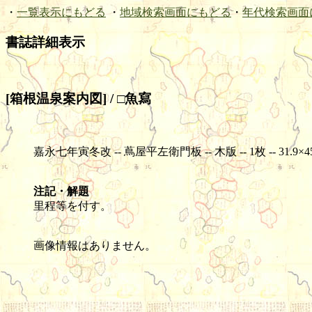
・
一覧表示にもどる
・
地域検索画面にもどる
・
年代検索画面
書誌詳細表示
[箱根温泉案内図] / □魚寫
嘉永七年寅冬改 -- 蔦屋平左衛門板 -- 木版 -- 1枚 -- 31.9×45
注記・解題
里程等を付す。
画像情報はありません。