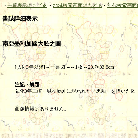
・
一覧表示にもどる
・
地域検索画面にもどる
・
年代検索画面
書誌詳細表示
南亞墨利加國大舩之圖
[弘化3年以降] -- 手書図 -- -- 1枚 -- 23.7×33.8cm
注記・解題
弘化3年三崎・城ヶ嶋沖に現われた「黒船」を描いた図
画像情報はありません。