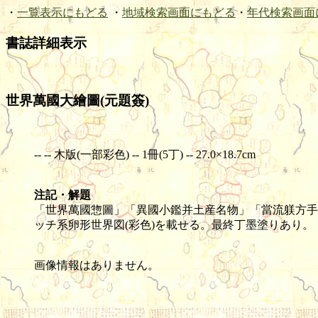
・
一覧表示にもどる
・
地域検索画面にもどる
・
年代検索画面
書誌詳細表示
世界萬國大繪圖(元題簽)
-- -- 木版(一部彩色) -- 1冊(5丁) -- 27.0×18.7cm
注記・解題
「世界萬國惣圖」「異國小鑑并土産名物」「當流躾方手
ッチ系卵形世界図(彩色)を載せる。最終丁墨塗りあり。
画像情報はありません。