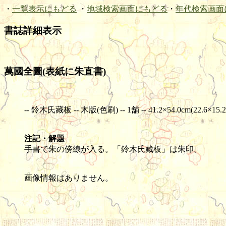
・
一覧表示にもどる
・
地域検索画面にもどる
・
年代検索画面
書誌詳細表示
萬國全圖(表紙に朱直書)
-- 鈴木氏藏板 -- 木版(色刷) -- 1舗 -- 41.2×54.0cm(22.6×15.2
注記・解題
手書で朱の傍線が入る。「鈴木氏藏板」は朱印。
画像情報はありません。