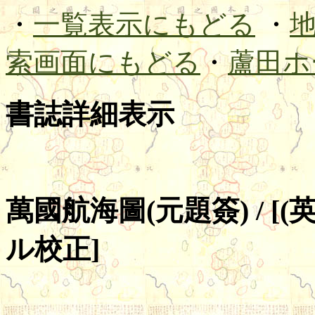
・
一覧表示にもどる
・
索画面にもどる
・
蘆田ホ
書誌詳細表示
萬國航海圖(元題簽) / [
ル校正]