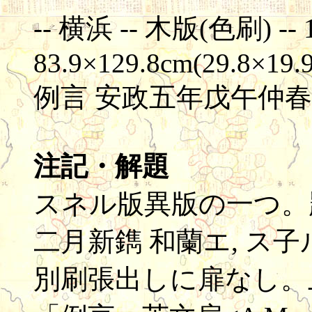
-- 横浜 -- 木版(色刷) -- 
83.9×129.8cm(29.8×19.
例言 安政五年戊午仲春
注記・解題
スネル版異版の一つ。
二月新鐫 和蘭エ, ス
別刷張出しに扉なし。上