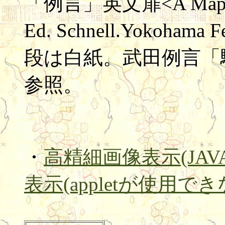
「例言」英文扉<A Map of th
Ed. Schnell.Yokoham
段は白紙。武田例言「駿
参照。
・
高精細画像表示(JAVA a
表示(appletが使用で