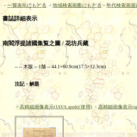
・
一覧表示にもどる
・
地域検索画面にもどる
・
年代検索画面
書誌詳細表示
南閻浮提諸國集覧之圖 / 花坊兵藏
-- -- 木版 -- 1舗 -- 44.1×60.9cm(17.5×12.3cm)
注記・解題
・
高精細画像表示(JAVA applet 使用)
・
高精細画像表示(ap