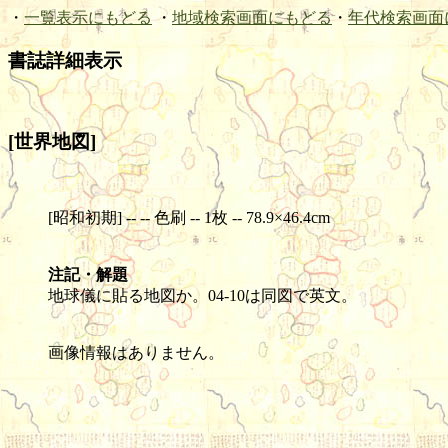
・
一覧表示にもどる
・
地域検索画面にもどる
・
年代検索画面
書誌詳細表示
[世界地図]
[昭和初期] -- -- 色刷 -- 1枚 -- 78.9×46.4cm
注記・解題
地球儀に貼る地図か。04-10は同図で英文。
画像情報はありません。