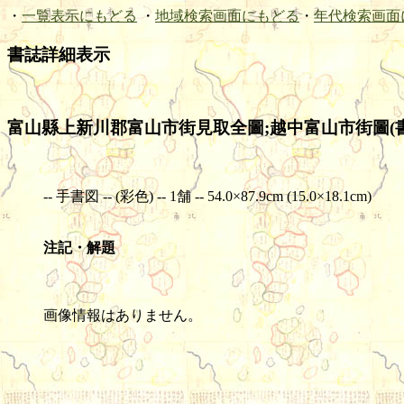
・
一覧表示にもどる
・
地域検索画面にもどる
・
年代検索画面
書誌詳細表示
富山縣上新川郡富山市街見取全圖;越中富山市街圖(
-- 手書図 -- (彩色) -- 1舗 -- 54.0×87.9cm (15.0×18.1cm)
注記・解題
画像情報はありません。