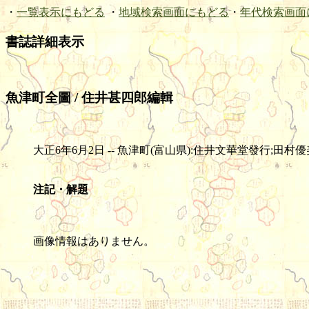
・
一覧表示にもどる
・
地域検索画面にもどる
・
年代検索画面
書誌詳細表示
魚津町全圖 / 住井甚四郎編輯
大正6年6月2日 -- 魚津町(富山県):住井文華堂發行;田村優美堂 印刷 
注記・解題
画像情報はありません。