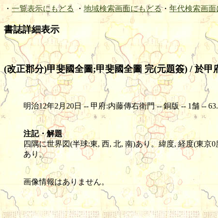
・
一覧表示にもどる
・
地域検索画面にもどる
・
年代検索画面
書誌詳細表示
(改正郡分)甲斐國全圖;甲斐國全圖 完(元題簽) / 於
明治12年2月20日 -- 甲府:内藤傳右衛門 -- 銅版 -- 1舗 -- 63.5×8
注記・解題
四隅に世界図(半球:東, 西, 北, 南)あり。緯度, 経
あり。
画像情報はありません。