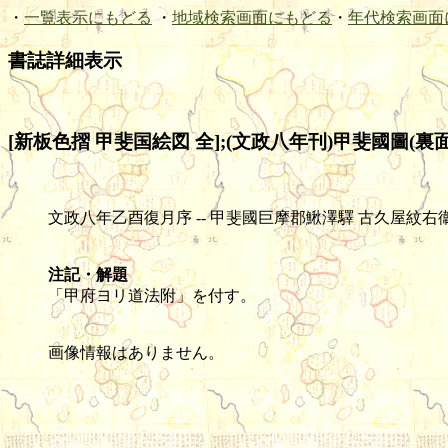
・
一覧表示にもどる
・
地域検索画面にもどる
・
年代検索画面
書誌詳細表示
[新板色摺 甲斐国絵図 全];(文政八年刊)甲斐國圖(裏
文政八年乙酉復月序 -- 甲斐國巨摩郡鰍澤驛 古久屋紋右衞門正之藏版 -
注記・解題
「甲府ヨリ道法附」を付す。
画像情報はありません。