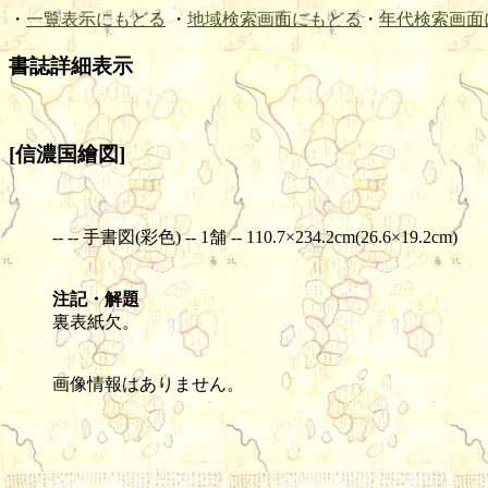
・
一覧表示にもどる
・
地域検索画面にもどる
・
年代検索画面
書誌詳細表示
[信濃国繪図]
-- -- 手書図(彩色) -- 1舗 -- 110.7×234.2cm(26.6×19.2cm)
注記・解題
裏表紙欠。
画像情報はありません。