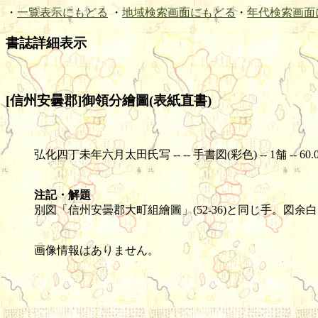
・
一覧表示にもどる
・
地域検索画面にもどる
・
年代検索画面
書誌詳細表示
[信州安曇郡]御領分繪圖(表紙直書)
弘化四丁未年六月太田氏写 -- -- 手書図(彩色) -- 1舗 -- 60.0×13
注記・解題
別図「信州安曇郡大町組繪圖」(52-36)と同じ手。図
画像情報はありません。