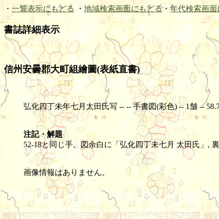
・
一覧表示にもどる
・
地域検索画面にもどる
・
年代検索画面
書誌詳細表示
信州安曇郡大町組繪圖(表紙直書)
弘化四丁未年七月太田氏写 -- -- 手書図(彩色) -- 1舗 -- 58.7×11
注記・解題
52-18と同じ手。図余白に「弘化四丁未七月 太田氏」,
画像情報はありません。