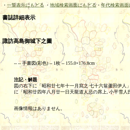
・
一覧表示にもどる
・
地域検索画面にもどる
・
年代検索画面
書誌詳細表示
諏訪高島御城下之圖
-- -- 手書図(彩色) -- 1枚 -- 155.0×176.8cm
注記・解題
図の右下に「昭和廿七年十一月寫之 七十六翁蘆田伊人
に「昭和廿四年八月廿一日天龍道人忌の席上, 小平雪人
画像情報はありません。