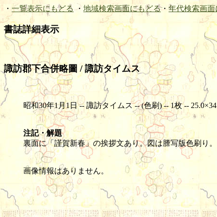
・
一覧表示にもどる
・
地域検索画面にもどる
・
年代検索画面
書誌詳細表示
諏訪郡下合併略圖 / 諏訪タイムス
昭和30年1月1日 -- 諏訪タイムス -- (色刷) -- 1枚 -- 25.0×34
注記・解題
裏面に「謹賀新春」の挨拶文あり。図は謄写版色刷り。
画像情報はありません。