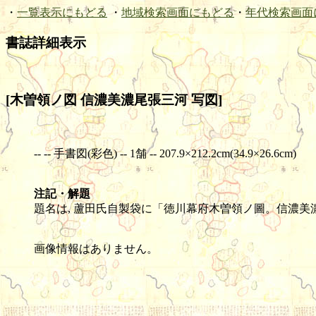
・
一覧表示にもどる
・
地域検索画面にもどる
・
年代検索画面
書誌詳細表示
[木曽領ノ図 信濃美濃尾張三河 写図]
-- -- 手書図(彩色) -- 1舗 -- 207.9×212.2cm(34.9×26.6cm)
注記・解題
題名は, 蘆田氏自製袋に「徳川幕府木曽領ノ圖。信濃美
画像情報はありません。