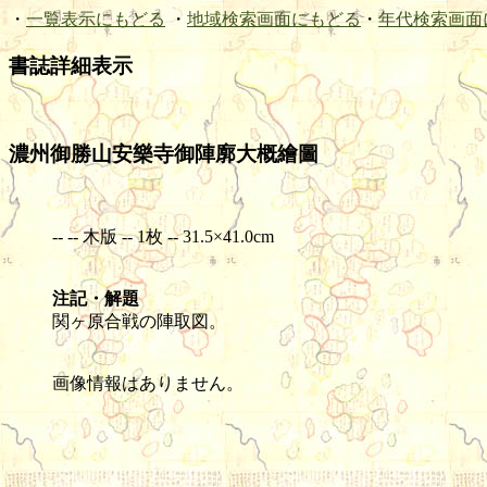
・
一覧表示にもどる
・
地域検索画面にもどる
・
年代検索画面
書誌詳細表示
濃州御勝山安樂寺御陣廓大概繪圖
-- -- 木版 -- 1枚 -- 31.5×41.0cm
注記・解題
関ヶ原合戦の陣取図。
画像情報はありません。